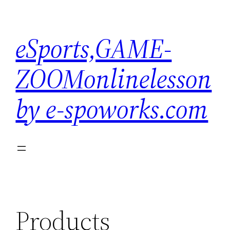
内
容
eSports,GAME-
を
ス
ZOOMonlinelesson
キ
ッ
by e-spoworks.com
プ
Products