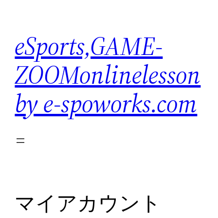
内
容
eSports,GAME-
を
ス
ZOOMonlinelesson
キ
ッ
by e-spoworks.com
プ
マイアカウント